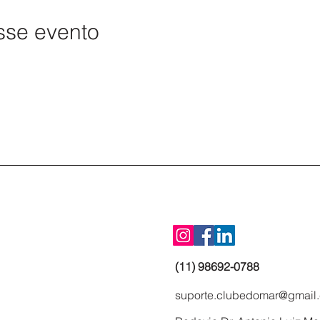
sse evento
(11) 98692-0788
suporte.clubedomar@gmail