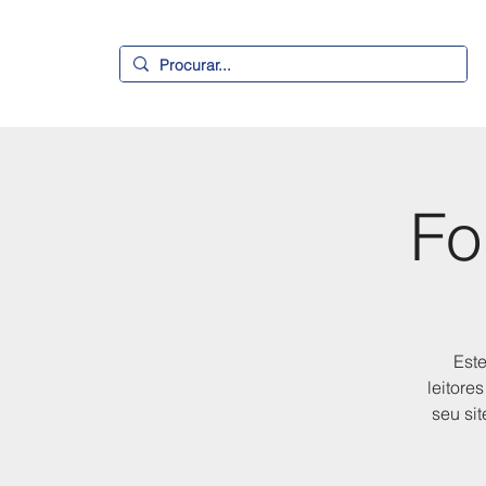
Fo
Este
leitore
seu si