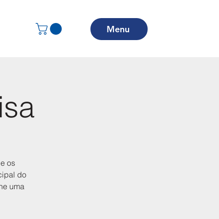
Menu
isa
ue os
cipal do
one uma