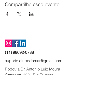
Compartilhe esse evento
(11) 98692-0788
suporte.clubedomar@gmail.com
Rodovia Dr. Antonio Luiz Moura
Gonzaga, 383 - Rio Tavares -
Florianópolis - SC
88048-300
- Brasil
Clube do Mar
Inscreva-se na Newsletter